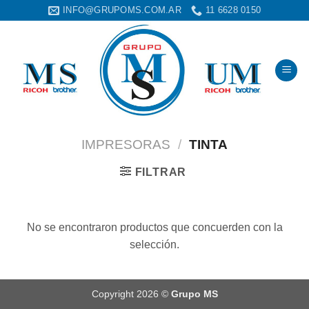
Saltar
INFO@GRUPOMS.COM.AR
11 6628 0150
al
contenido
IMPRESORAS
/
TINTA
FILTRAR
No se encontraron productos que concuerden con la
selección.
Copyright 2026 ©
Grupo MS